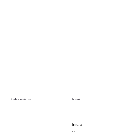
Redes sociales
Menú
Inicio